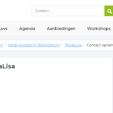
uws
Agenda
Aanbiedingen
Workshops
ht
Kledingwinkel in Barendrecht
ModaLisa
Contact opne
aLisa