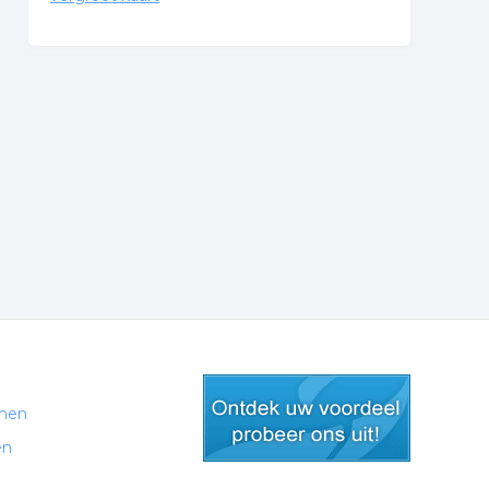
men
en
gratis lid worden