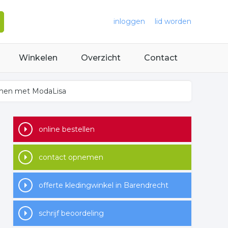
inloggen
lid worden
Winkelen
Overzicht
Contact
men met ModaLisa
online bestellen
contact opnemen
offerte kledingwinkel in Barendrecht
schrijf beoordeling