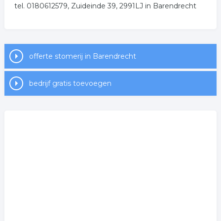
.
tel. 0180612579, Zuideinde 39, 2991LJ in Barendrecht
offerte stomerij in Barendrecht
bedrijf gratis toevoegen