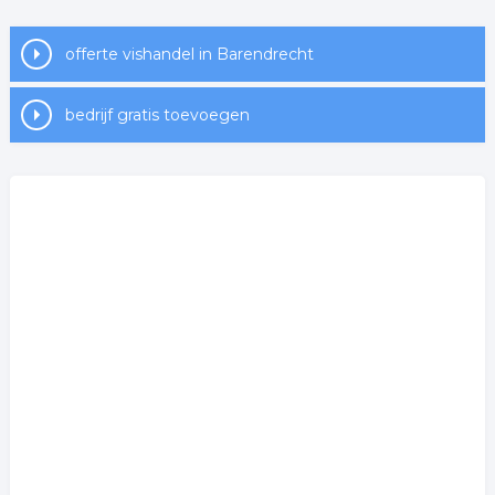
Wij vonden de volgende haringhandel en gerelateerde
offerte vishandel in Barendrecht
bedrijven voor u in de regio.
Wilt u meer weten over visboer in de regio? Klik op het
bedrijf gratis toevoegen
item om meer over de onderneming te weten te
komen of hoe u contact kunt opnemen. De volgende
informatie is gelinkt aan visboer uit Barendrecht.
Meer bedrijven in Barendrecht
Wij vonden meer informatie over vishandel. De
volgende trefwoorden vallen ook onder deze bedrijven
rubriek:
viswinkel
haringhandel
visboer
vis groothandel
vishandel
.