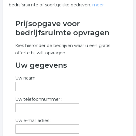
bedrijfsruimte of soortgelijke bedrijven.
meer
Meer over bedrijfsruimte in
Prijsopgave voor
Barendrecht
bedrijfsruimte opvragen
Onderstaand vindt u een overzicht van alle
Kies hieronder de bedrijven waar u een gratis
bedrijfsruimte gerelateerde bedrijven in de omgeving
offerte bij wilt opvragen.
van Barendrecht voor een vrijblijvende aanvraag.
Uw gegevens
Wilt u informatie opvragen voor bedrijfsruimte in de
regio Barendrecht? Vul onderstaand formulier dan zo
Uw naam :
volledig mogelijk in. De volgende bedrijven zijn gelinkt
aan bedrijfsruimte uit Barendrecht.
Trefwoorden:
Uw telefoonnummer :
kantoorruimte
winkelruimte
bedrijfspand
Uw e-mail adres :
bedrijfsruimte te huur