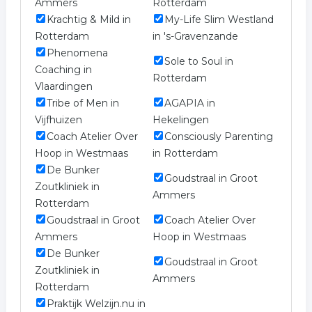
Ammers
Rotterdam
Krachtig & Mild in
My-Life Slim Westland
Rotterdam
in 's-Gravenzande
Phenomena
Sole to Soul in
Coaching in
Rotterdam
Vlaardingen
Tribe of Men in
AGAPIA in
Vijfhuizen
Hekelingen
Coach Atelier Over
Consciously Parenting
Hoop in Westmaas
in Rotterdam
De Bunker
Goudstraal in Groot
Zoutkliniek in
Ammers
Rotterdam
Goudstraal in Groot
Coach Atelier Over
Ammers
Hoop in Westmaas
De Bunker
Goudstraal in Groot
Zoutkliniek in
Ammers
Rotterdam
Praktijk Welzijn.nu in