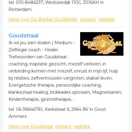
tel. 010-8486237, Westzeedijk 110C, 3016AH in
Rotterdam
Meer over De Bunker Zoutkliniek
contact
website
Goudstraal
Ik wil jou zien stralen | Medium -
Zelfregie coach - Healer.
Trefwoorden van Goudstraal :
coaching, inspiratie gezocht, mezelf verloren, in
verbinding komen met mezelf, onrust in mijn lijf, hulp
bij relaties, zelfvertrouwen vergroten, stabiel leven,
Energetische therapie, persoonlijke coaching,
klankschaal healing, blokkades oplossen, Magnetiseren,
Kindertherapie, gezinstherapie, .
tel. 06-38646781, Kerkstraat 6, 2964 BV in Groot
Ammers
Meer over Goudstraal
contact
website