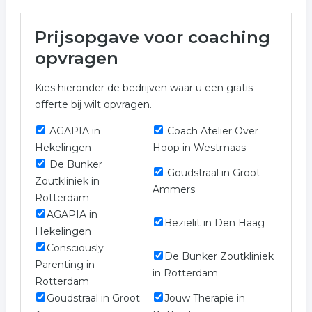
Meer over coaching in
Prijsopgave voor coaching
Barendrecht
opvragen
In onderstaande lijst zijn alle coaching in Barendrecht
Kies hieronder de bedrijven waar u een gratis
weergegeven voor een prijs indicatie. Niet het bedrijf
offerte bij wilt opvragen.
gevonden waarnaar u opzoek bent?
AGAPIA in
Coach Atelier Over
Meer informatie over coaching uit Barendrecht?
Hekelingen
Hoop in Westmaas
Gebruik onderstaand formulier welke verwant is aan
De Bunker
coaching in Barendrecht.
Goudstraal in Groot
Zoutkliniek in
Ammers
Trefwoorden:
Rotterdam
AGAPIA in
Bezielit in Den Haag
coachen
counseling
coaching advies
Hekelingen
Consciously
De Bunker Zoutkliniek
coaching counseling
personal training
Parenting in
in Rotterdam
Rotterdam
Goudstraal in Groot
Jouw Therapie in