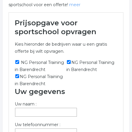
sportschool voor een offerte!
meer
Meer over sportschool in
Prijsopgave voor
Barendrecht
sportschool opvragen
Het overzicht toont alle sportschool en hieraan
Kies hieronder de bedrijven waar u een gratis
gerelateerde bedrijven in de regio Barendrecht om een
offerte bij wilt opvragen.
prijs bij op te vragen.
NG Personal Training
NG Personal Training
Vul onderstaand formulier zo volledig mogelijk in voor
in Barendrecht
in Barendrecht
een gratis prijs opgave in de categorie sportschool in de
NG Personal Training
plaats Barendrecht . De bedrijven zijn gekoppeld aan
in Barendrecht
sportschool in Barendrecht.
Uw gegevens
Trefwoorden:
Uw naam :
sportschool
fitnesscentra
fitness centrum
fitness
Uw telefoonnummer :