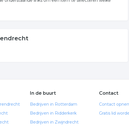
de onderstaande links om een item te selecteren welke
rendrecht
In de buurt
Contact
arendrecht
Bedrijven in Rotterdam
Contact opne
echt
Bedrijven in Ridderkerk
Gratis lid word
echt
Bedrijven in Zwijndrecht