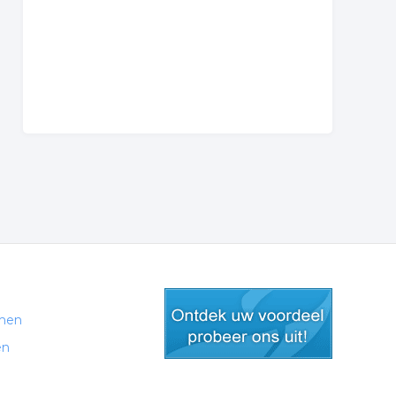
men
en
gratis lid worden