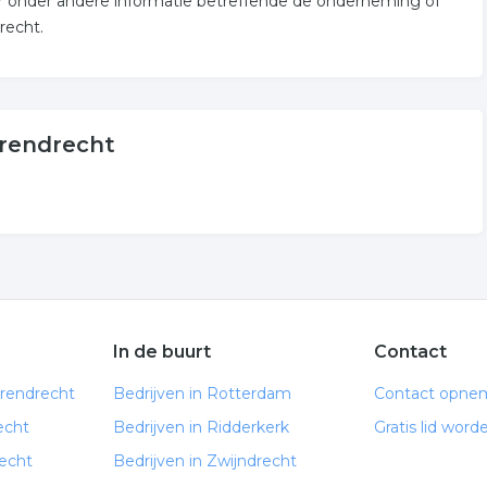
r onder andere informatie betreffende de onderneming of
recht.
rendrecht
In de buurt
Contact
arendrecht
Bedrijven in Rotterdam
Contact opne
echt
Bedrijven in Ridderkerk
Gratis lid word
echt
Bedrijven in Zwijndrecht