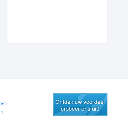
men
en
gratis lid worden